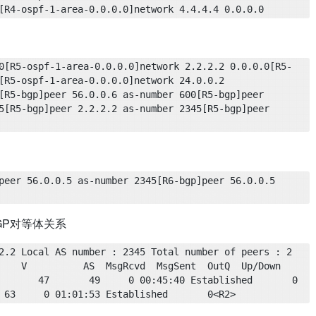
[R4-ospf-1-area-0.0.0.0]network 4.4.4.4 0.0.0.0
0[R5-ospf-1-area-0.0.0.0]network 2.2.2.2 0.0.0.0[R5-
[R5-ospf-1-area-0.0.0.0]network 24.0.0.2 
[R5-bgp]peer 56.0.0.6 as-number 600[R5-bgp]peer 
5[R5-bgp]peer 2.2.2.2 as-number 2345[R5-bgp]peer 
peer 56.0.0.5 as-number 2345[R6-bgp]peer 56.0.0.5 
GP对等体关系
 Local AS number : 2345 Total number of peers : 2        
 V          AS  MsgRcvd  MsgSent  OutQ  Up/Down       
      47       49     0 00:45:40 Established       0  
 63     0 01:01:53 Established       0<R2>