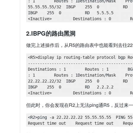
: 1        Routes : 1Destination/Mask    Proto
55.55.55.55/32  IBGP    255  0          RD   5.5.5.5   
IBGP    255  0          RD   5.5.5.5        
<Inactive>         Destinations : 0        R
2.IBPG的路由黑洞
做完上述操作后，从R5的路由表中也能看到去往22.22
<R5>display ip routing-table protocol bgp Ro
------------------------------------------------
Destinations : 1        Routes : 1        BG
: 1        Routes : 1Destination/Mask    Proto
22.22.22.22/32  IBGP    255  0          RD   2.2.2.2   
IBGP    255  0          RD   2.2.2.2        
<Inactive>         Destinations : 0        R
但此时，你会发现在R2上无法ping通R5，反过来
<R2>ping -a 22.22.22.22 55.55.55.55  PING 55.5
Request time out    Request time out    Requ