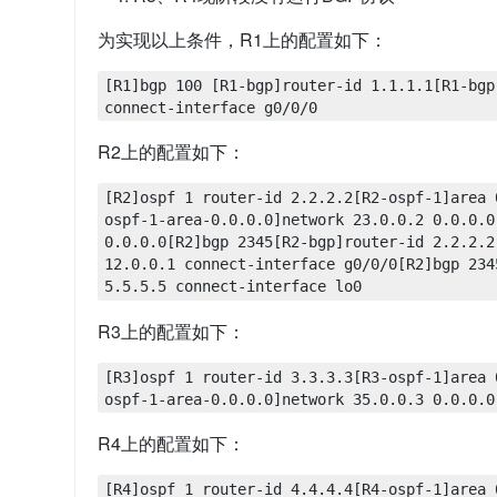
为实现以上条件，R1上的配置如下：
[R1]bgp 100 [R1-bgp]router-id 1.1.1.1[R1-bgp
connect-interface g0/0/0
R2上的配置如下：
[R2]ospf 1 router-id 2.2.2.2[R2-ospf-1]area 
ospf-1-area-0.0.0.0]network 23.0.0.2 0.0.0.0
0.0.0.0[R2]bgp 2345[R2-bgp]router-id 2.2.2.2
12.0.0.1 connect-interface g0/0/0[R2]bgp 234
5.5.5.5 connect-interface lo0
R3上的配置如下：
[R3]ospf 1 router-id 3.3.3.3[R3-ospf-1]area 
ospf-1-area-0.0.0.0]network 35.0.0.3 0.0.0.0
R4上的配置如下：
[R4]ospf 1 router-id 4.4.4.4[R4-ospf-1]area 