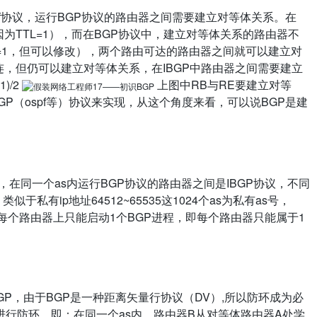
pf协议，运行BGP协议的路由器之间需要建立对等体关系。在
因为TTL=1），而在BGP协议中，建立对等体关系的路由器不
TTL=1，但可以修改），两个路由可达的路由器之间就可以建立对
连，但仍可以建立对等体关系，在IBGP中路由器之间需要建立
)/2
上图中RB与RE要建立对等
P（ospf等）协议来实现，从这个角度来看，可以说BGP是建
种，在同一个as内运行BGP协议的路由器之间是IBGP协议，不同
似于私有ip地址64512~65535这1024个as为私有as号，
f，每个路由器上只能启动1个BGP进程，即每个路由器只能属于1
GP，由于BGP是一种距离矢量行协议（DV）,所以防环成为必
来进行防环，即：在同一个as内，路由器B从对等体路由器A处学