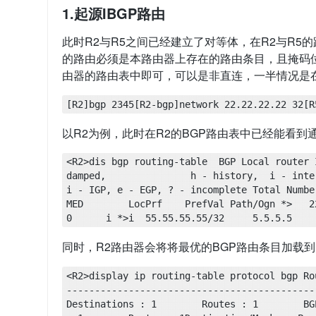
1.起源IBGP路由
此时R2与R5之间已经建立了对等体，在R2与R5的
的路由必须是本路由器上存在的路由条目，且掩码
由器的路由表中即可，可以是非直连，一半情况是在
[R2]bgp 2345[R2-bgp]network 22.22.22.22 32[R
以R2为例，此时在R2的BGP路由表中已经能看到通往55.5
<R2>dis bgp routing-table  BGP Local router 
damped,               h - history,  i - inte
i - IGP, e - EGP, ? - incomplete Total Number of
MED        LocPrf    PrefVal Path/Ogn *>   22.22.22.22/3
0      i *>i  55.55.55.55/32     5.5.5.5    
同时，R2路由器会将将最优的BGP路由条目加载
<R2>display ip routing-table protocol bgp Ro
------------------------------------------------
Destinations : 1        Routes : 1        BG