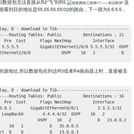
但数据包无法直接从R2“飞”到R5
这
地址是55.55.55.55/32的路由，下一跳为5.5.5.5，
lay, D - download to fib------------------------------
-Routing Tables: Public         Destinations : 21       
  Pre  Cost      Flags NextHop         Interface 
.5.5.5         GigabitEthernet2/0/0 5.5.5.5/32  OSPF    
thernet2/0/0             OSPF    10   2           D   
2/32的源地址,所以数据包在到达R3或者R4路由器上时，直接被丢
lay, D - download to fib------------------------------
-Routing Tables: Public         Destinations : 16       
e  Cost      Flags NextHop         Interface        
.0.2        GigabitEthernet0/0/1        3.3.3.3/32  
Back0        4.4.4.4/32  OSPF    10   2           
             OSPF    10   2           D   23.0.0.2        
10   1           D   35.0.0.5        
0    0           D   23.0.0.3        