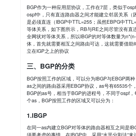
BGP作为一种应用层协议，工作在7层，类似于os
ospf中，只有直连路由器之间才能建立邻居关系（
是必须直连（IBGP中TTL=255；虽然EBPG中
等体关系，如下图所示，RB与RE之间尽管没有直
全网状对等体关系，所以IBGP的对等体数量为n*(n-1
体，首先就需要相互之间路由可达，这就需要借助IG
立在IGP之上的协议
三、BGP的分类
BGP按照工作的区域，可以分为IBGP与EBGP两
as之间的路由器采用EBGP协议，as号有65535个，类
BGP的as号，相当于BGP的进程号，不同于osp
个as，BGP按照工作的区域又可以分为：
1.IBGP
在同一as内建立BGP对等体的路由器相互之间是IB
须要考虑的事情，在IBGP中，采用“水平分割法”