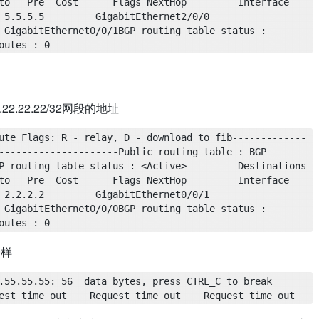
   Pre  Cost      Flags NextHop         Interface    
      GigabitEthernet2/0/0                    
 GigabitEthernet0/0/1BGP routing table status : 
outes : 0
.22.22/32网段的地址
ute Flags: R - relay, D - download to fib-------------
-----------------Public routing table : BGP         
P routing table status : <Active>         Destinations 
   Pre  Cost      Flags NextHop         Interface    
      GigabitEthernet0/0/1                    
 GigabitEthernet0/0/0BGP routing table status : 
outes : 0
一样
5.55.55: 56  data bytes, press CTRL_C to break    
est time out    Request time out    Request time out