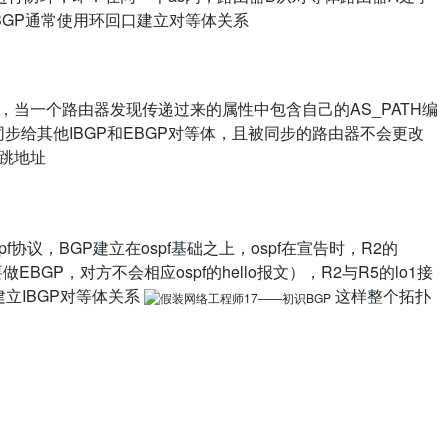
IBGP通常使用环回口建立对等体关系
防环，当一个路由器发现传递过来的属性中包含自己的AS_PATH编
步给其他IBGP和EBGP对等体，且被同步的路由器不会更改
一跳地址
f协议，BGP建立在ospf基础之上，ospf在宣告时，R2的
为要做EBGP，对方不会相应ospf的hello报文），R2与R5的lo1接
建立IBGP对等体关系
这样整个拓扑