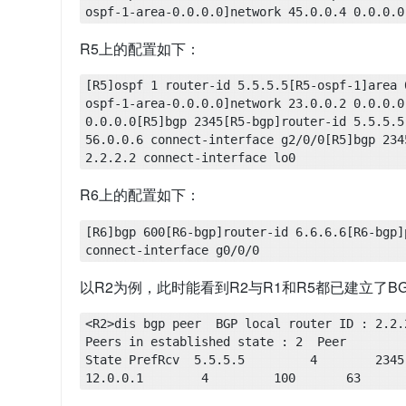
ospf-1-area-0.0.0.0]network 45.0.0.4 0.0.0.0
R5上的配置如下：
[R5]ospf 1 router-id 5.5.5.5[R5-ospf-1]area 
ospf-1-area-0.0.0.0]network 23.0.0.2 0.0.0.0
0.0.0.0[R5]bgp 2345[R5-bgp]router-id 5.5.5.5
56.0.0.6 connect-interface g2/0/0[R5]bgp 234
2.2.2.2 connect-interface lo0
R6上的配置如下：
[R6]bgp 600[R6-bgp]router-id 6.6.6.6[R6-bgp]
connect-interface g0/0/0
以R2为例，此时能看到R2与R1和R5都已建立了B
<R2>dis bgp peer  BGP local router ID : 2.2.2.2
Peers in established state : 2  Peer           
State PrefRcv  5.5.5.5         4        2345 
12.0.0.1        4         100       63      