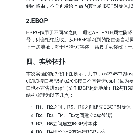
到的路由，不会再发给本as内其他的IBGP对等体,
2.EBGP
EBPG作用于不同as之间，通过AS_PATH属性
号，则会拒绝接收。从EBGP学习到的路由会自动同
下一跳地址，对于IBGP对等体，需要手动修改下
四、实验拓扑
本次实验的拓扑如下图所示，其中，as2345中跑osp
g0/0/0接口与R5的g2/0/0接口不宣告进ospf（因
口也不宣告进ospf（留作IBGP起源地址）R2与R5
结构梳理为以下几点：
R1、R2之间，R5、R6之间建立EBGP对等体
R2、R3、R4、R5之间建立ospf邻居
R2、R5之间建立IBGP对等体
R3、R4现阶段没有运行BGP协议